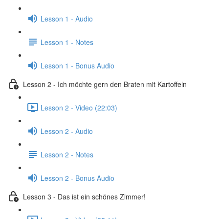
Lesson 1 - Audio
Lesson 1 - Notes
Lesson 1 - Bonus Audio
Lesson 2 - Ich möchte gern den Braten mit Kartoffeln
Lesson 2 - Video (22:03)
Lesson 2 - Audio
Lesson 2 - Notes
Lesson 2 - Bonus Audio
Lesson 3 - Das ist ein schönes Zimmer!