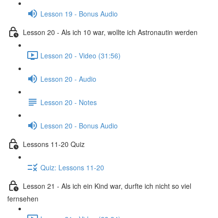
Lesson 19 - Bonus Audio
Lesson 20 - Als ich 10 war, wollte ich Astronautin werden
Lesson 20 - Video (31:56)
Lesson 20 - Audio
Lesson 20 - Notes
Lesson 20 - Bonus Audio
Lessons 11-20 Quiz
Quiz: Lessons 11-20
Lesson 21 - Als ich ein Kind war, durfte ich nicht so viel
fernsehen