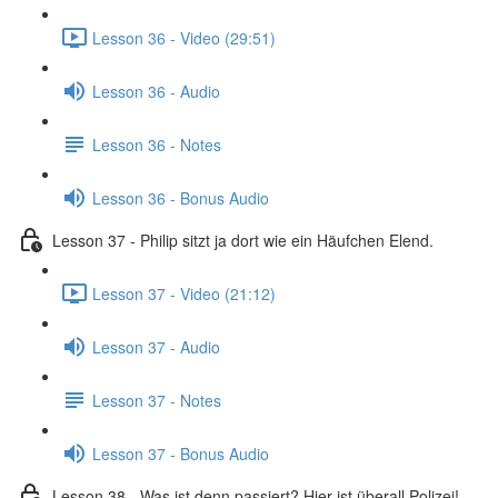
Lesson 36 - Video (29:51)
Lesson 36 - Audio
Lesson 36 - Notes
Lesson 36 - Bonus Audio
Lesson 37 - Philip sitzt ja dort wie ein Häufchen Elend.
Lesson 37 - Video (21:12)
Lesson 37 - Audio
Lesson 37 - Notes
Lesson 37 - Bonus Audio
Lesson 38 - Was ist denn passiert? Hier ist überall Polizei!