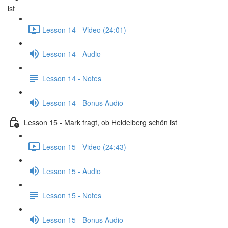
ist
Lesson 14 - Video (24:01)
Lesson 14 - Audio
Lesson 14 - Notes
Lesson 14 - Bonus Audio
Lesson 15 - Mark fragt, ob Heidelberg schön ist
Lesson 15 - Video (24:43)
Lesson 15 - Audio
Lesson 15 - Notes
Lesson 15 - Bonus Audio