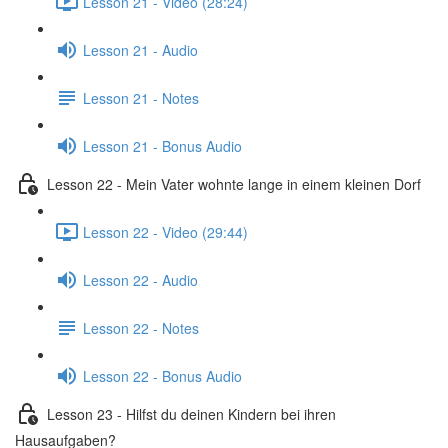
Lesson 21 - Video (28:24)
Lesson 21 - Audio
Lesson 21 - Notes
Lesson 21 - Bonus Audio
Lesson 22 - Mein Vater wohnte lange in einem kleinen Dorf
Lesson 22 - Video (29:44)
Lesson 22 - Audio
Lesson 22 - Notes
Lesson 22 - Bonus Audio
Lesson 23 - Hilfst du deinen Kindern bei ihren
Hausaufgaben?