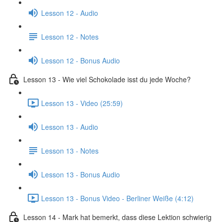
Lesson 12 - Audio
Lesson 12 - Notes
Lesson 12 - Bonus Audio
Lesson 13 - Wie viel Schokolade isst du jede Woche?
Lesson 13 - Video (25:59)
Lesson 13 - Audio
Lesson 13 - Notes
Lesson 13 - Bonus Audio
Lesson 13 - Bonus Video - Berliner Weiße (4:12)
Lesson 14 - Mark hat bemerkt, dass diese Lektion schwierig