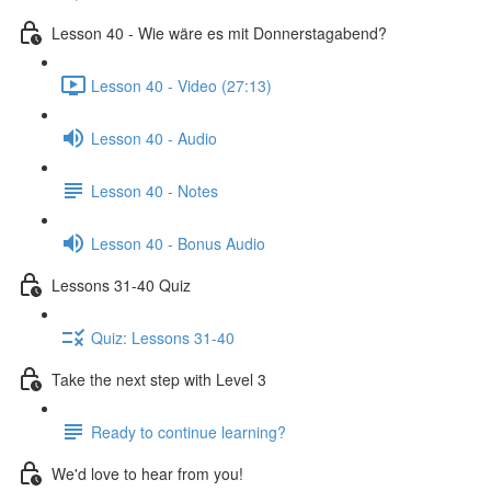
Lesson 40 - Wie wäre es mit Donnerstagabend?
Lesson 40 - Video (27:13)
Lesson 40 - Audio
Lesson 40 - Notes
Lesson 40 - Bonus Audio
Lessons 31-40 Quiz
Quiz: Lessons 31-40
Take the next step with Level 3
Ready to continue learning?
We'd love to hear from you!