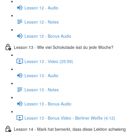
Lesson 12 - Audio
Lesson 12 - Notes
Lesson 12 - Bonus Audio
Lesson 13 - Wie viel Schokolade isst du jede Woche?
Lesson 13 - Video (25:59)
Lesson 13 - Audio
Lesson 13 - Notes
Lesson 13 - Bonus Audio
Lesson 13 - Bonus Video - Berliner Weiße (4:12)
Lesson 14 - Mark hat bemerkt, dass diese Lektion schwierig