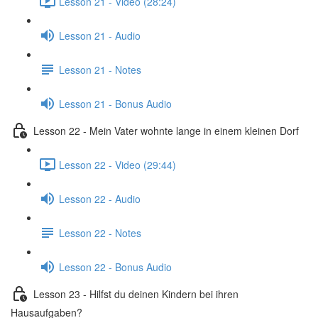
Lesson 21 - Video (28:24)
Lesson 21 - Audio
Lesson 21 - Notes
Lesson 21 - Bonus Audio
Lesson 22 - Mein Vater wohnte lange in einem kleinen Dorf
Lesson 22 - Video (29:44)
Lesson 22 - Audio
Lesson 22 - Notes
Lesson 22 - Bonus Audio
Lesson 23 - Hilfst du deinen Kindern bei ihren
Hausaufgaben?