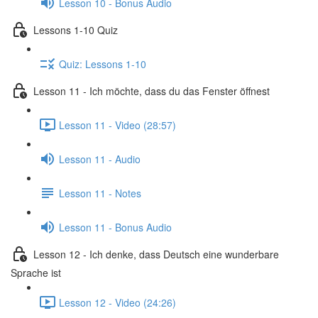
Lesson 10 - Bonus Audio
Lessons 1-10 Quiz
Quiz: Lessons 1-10
Lesson 11 - Ich möchte, dass du das Fenster öffnest
Lesson 11 - Video (28:57)
Lesson 11 - Audio
Lesson 11 - Notes
Lesson 11 - Bonus Audio
Lesson 12 - Ich denke, dass Deutsch eine wunderbare
Sprache ist
Lesson 12 - Video (24:26)