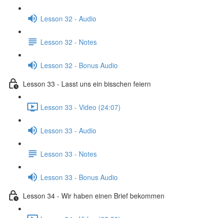
Lesson 32 - Audio
Lesson 32 - Notes
Lesson 32 - Bonus Audio
Lesson 33 - Lasst uns ein bisschen feiern
Lesson 33 - Video (24:07)
Lesson 33 - Audio
Lesson 33 - Notes
Lesson 33 - Bonus Audio
Lesson 34 - Wir haben einen Brief bekommen