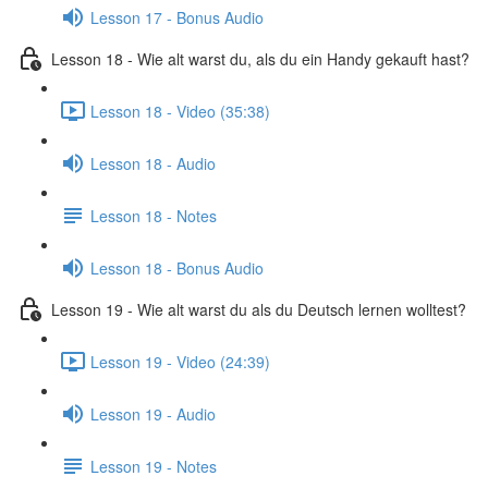
Lesson 17 - Bonus Audio
Lesson 18 - Wie alt warst du, als du ein Handy gekauft hast?
Lesson 18 - Video (35:38)
Lesson 18 - Audio
Lesson 18 - Notes
Lesson 18 - Bonus Audio
Lesson 19 - Wie alt warst du als du Deutsch lernen wolltest?
Lesson 19 - Video (24:39)
Lesson 19 - Audio
Lesson 19 - Notes