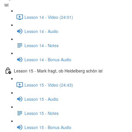
ist
Lesson 14 - Video (24:01)
Lesson 14 - Audio
Lesson 14 - Notes
Lesson 14 - Bonus Audio
Lesson 15 - Mark fragt, ob Heidelberg schön ist
Lesson 15 - Video (24:43)
Lesson 15 - Audio
Lesson 15 - Notes
Lesson 15 - Bonus Audio