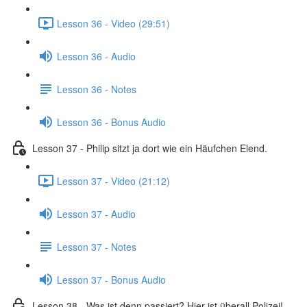
Lesson 36 - Video (29:51)
Lesson 36 - Audio
Lesson 36 - Notes
Lesson 36 - Bonus Audio
Lesson 37 - Philip sitzt ja dort wie ein Häufchen Elend.
Lesson 37 - Video (21:12)
Lesson 37 - Audio
Lesson 37 - Notes
Lesson 37 - Bonus Audio
Lesson 38 - Was ist denn passiert? Hier ist überall Polizei!