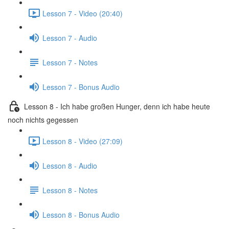
Lesson 7 - Video (20:40)
Lesson 7 - Audio
Lesson 7 - Notes
Lesson 7 - Bonus Audio
Lesson 8 - Ich habe großen Hunger, denn ich habe heute
noch nichts gegessen
Lesson 8 - Video (27:09)
Lesson 8 - Audio
Lesson 8 - Notes
Lesson 8 - Bonus Audio