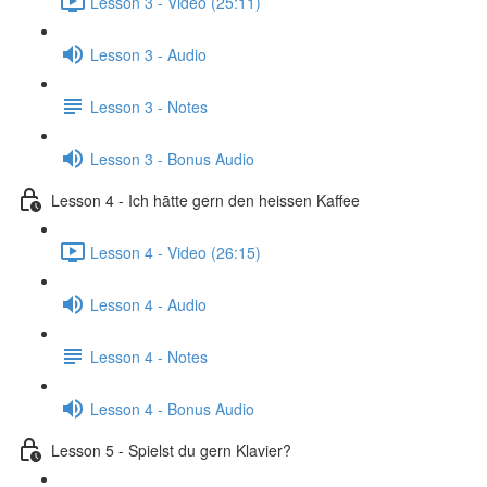
Lesson 3 - Video (25:11)
Lesson 3 - Audio
Lesson 3 - Notes
Lesson 3 - Bonus Audio
Lesson 4 - Ich hātte gern den heissen Kaffee
Lesson 4 - Video (26:15)
Lesson 4 - Audio
Lesson 4 - Notes
Lesson 4 - Bonus Audio
Lesson 5 - Spielst du gern Klavier?