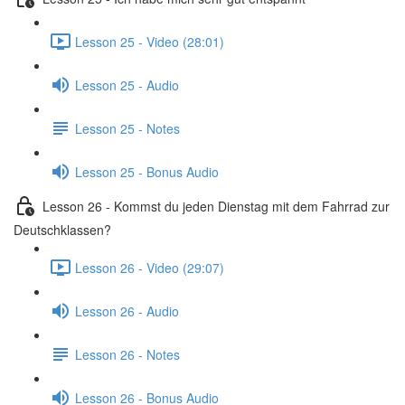
Lesson 25 - Video (28:01)
Lesson 25 - Audio
Lesson 25 - Notes
Lesson 25 - Bonus Audio
Lesson 26 - Kommst du jeden Dienstag mit dem Fahrrad zur
Deutschklassen?
Lesson 26 - Video (29:07)
Lesson 26 - Audio
Lesson 26 - Notes
Lesson 26 - Bonus Audio