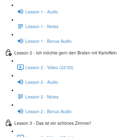
Lesson 1 - Audio
Lesson 1 - Notes
Lesson 1 - Bonus Audio
Lesson 2 - Ich möchte gern den Braten mit Kartoffeln
Lesson 2 - Video (22:03)
Lesson 2 - Audio
Lesson 2 - Notes
Lesson 2 - Bonus Audio
Lesson 3 - Das ist ein schönes Zimmer!