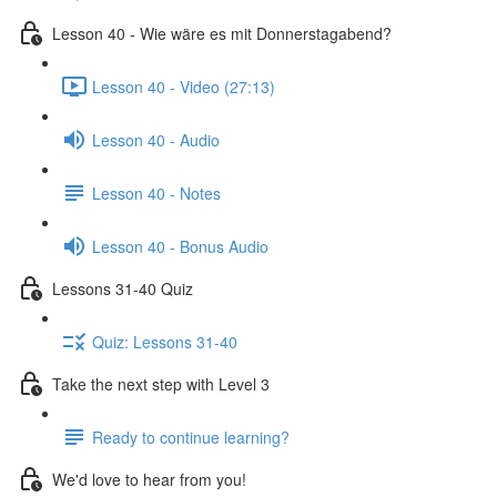
Lesson 40 - Wie wäre es mit Donnerstagabend?
Lesson 40 - Video (27:13)
Lesson 40 - Audio
Lesson 40 - Notes
Lesson 40 - Bonus Audio
Lessons 31-40 Quiz
Quiz: Lessons 31-40
Take the next step with Level 3
Ready to continue learning?
We'd love to hear from you!