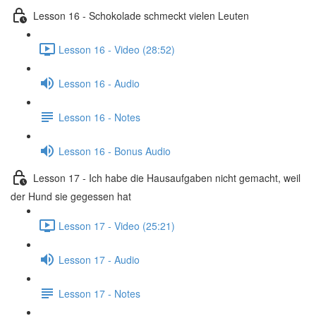
Lesson 16 - Schokolade schmeckt vielen Leuten
Lesson 16 - Video (28:52)
Lesson 16 - Audio
Lesson 16 - Notes
Lesson 16 - Bonus Audio
Lesson 17 - Ich habe die Hausaufgaben nicht gemacht, weil
der Hund sie gegessen hat
Lesson 17 - Video (25:21)
Lesson 17 - Audio
Lesson 17 - Notes