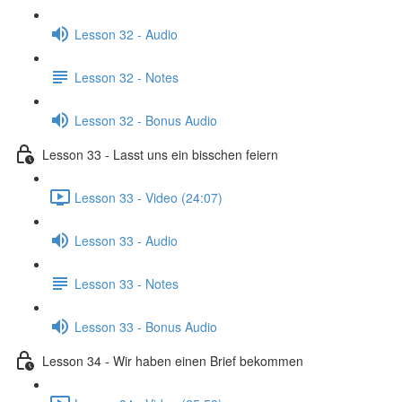
Lesson 32 - Audio
Lesson 32 - Notes
Lesson 32 - Bonus Audio
Lesson 33 - Lasst uns ein bisschen feiern
Lesson 33 - Video (24:07)
Lesson 33 - Audio
Lesson 33 - Notes
Lesson 33 - Bonus Audio
Lesson 34 - Wir haben einen Brief bekommen