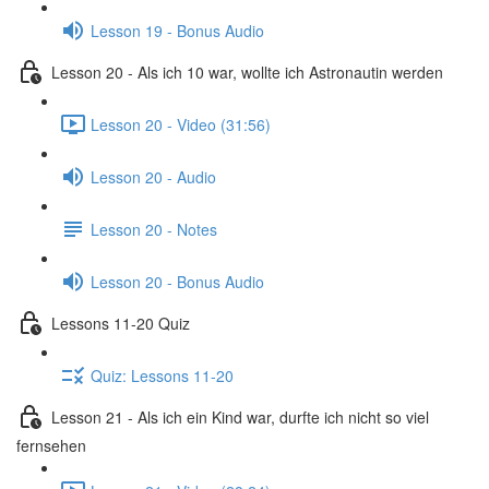
Lesson 19 - Bonus Audio
Lesson 20 - Als ich 10 war, wollte ich Astronautin werden
Lesson 20 - Video (31:56)
Lesson 20 - Audio
Lesson 20 - Notes
Lesson 20 - Bonus Audio
Lessons 11-20 Quiz
Quiz: Lessons 11-20
Lesson 21 - Als ich ein Kind war, durfte ich nicht so viel
fernsehen