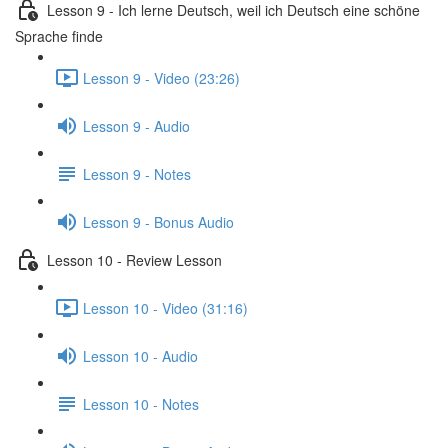
Lesson 9 - Ich lerne Deutsch, weil ich Deutsch eine schöne
Sprache finde
Lesson 9 - Video (23:26)
Lesson 9 - Audio
Lesson 9 - Notes
Lesson 9 - Bonus Audio
Lesson 10 - Review Lesson
Lesson 10 - Video (31:16)
Lesson 10 - Audio
Lesson 10 - Notes