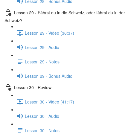
Lesson 28 - Bonus Audio
Lesson 29 - Fährst du in die Schweiz, oder fährst du in der
Schweiz?
Lesson 29 - Video (36:37)
Lesson 29 - Audio
Lesson 29 - Notes
Lesson 29 - Bonus Audio
Lesson 30 - Review
Lesson 30 - Video (41:17)
Lesson 30 - Audio
Lesson 30 - Notes