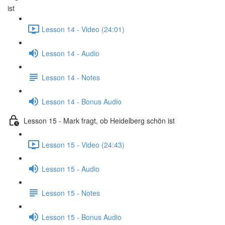
ist
Lesson 14 - Video (24:01)
Lesson 14 - Audio
Lesson 14 - Notes
Lesson 14 - Bonus Audio
Lesson 15 - Mark fragt, ob Heidelberg schön ist
Lesson 15 - Video (24:43)
Lesson 15 - Audio
Lesson 15 - Notes
Lesson 15 - Bonus Audio