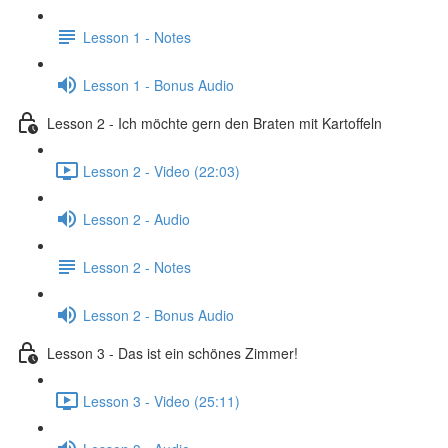
Lesson 1 - Notes
Lesson 1 - Bonus Audio
Lesson 2 - Ich möchte gern den Braten mit Kartoffeln
Lesson 2 - Video (22:03)
Lesson 2 - Audio
Lesson 2 - Notes
Lesson 2 - Bonus Audio
Lesson 3 - Das ist ein schönes Zimmer!
Lesson 3 - Video (25:11)