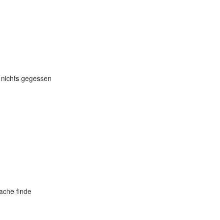
 nichts gegessen
ache finde