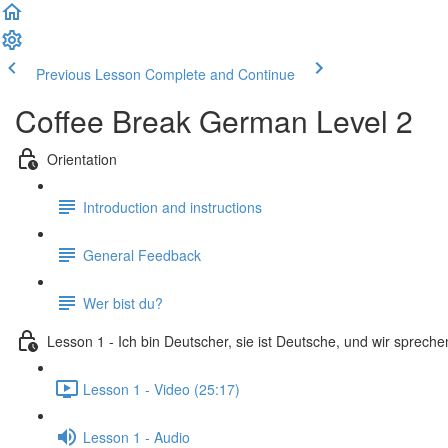
Previous Lesson
Complete and Continue
Coffee Break German Level 2
Orientation
Introduction and instructions
General Feedback
Wer bist du?
Lesson 1 - Ich bin Deutscher, sie ist Deutsche, und wir sprech
Lesson 1 - Video (25:17)
Lesson 1 - Audio