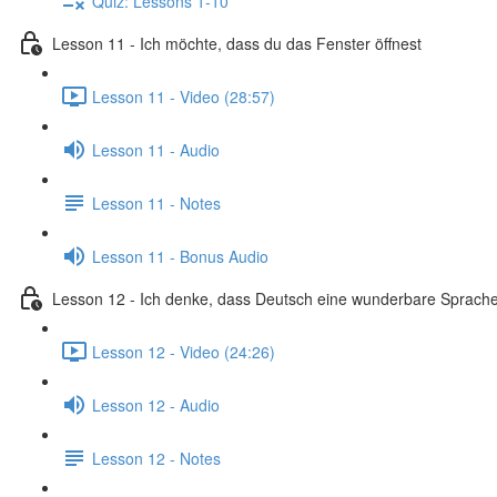
Quiz: Lessons 1-10
Lesson 11 - Ich möchte, dass du das Fenster öffnest
Lesson 11 - Video (28:57)
Lesson 11 - Audio
Lesson 11 - Notes
Lesson 11 - Bonus Audio
Lesson 12 - Ich denke, dass Deutsch eine wunderbare Sprache 
Lesson 12 - Video (24:26)
Lesson 12 - Audio
Lesson 12 - Notes