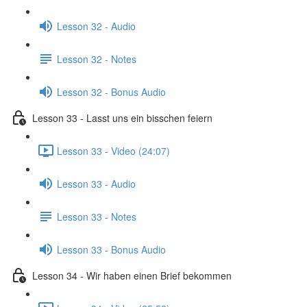
Lesson 32 - Audio
Lesson 32 - Notes
Lesson 32 - Bonus Audio
Lesson 33 - Lasst uns ein bisschen feiern
Lesson 33 - Video (24:07)
Lesson 33 - Audio
Lesson 33 - Notes
Lesson 33 - Bonus Audio
Lesson 34 - Wir haben einen Brief bekommen