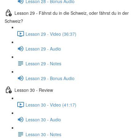
Lesson 28 - Bonus Audio
Lesson 29 - Fährst du in die Schweiz, oder fährst du in der
Schweiz?
Lesson 29 - Video (36:37)
Lesson 29 - Audio
Lesson 29 - Notes
Lesson 29 - Bonus Audio
Lesson 30 - Review
Lesson 30 - Video (41:17)
Lesson 30 - Audio
Lesson 30 - Notes