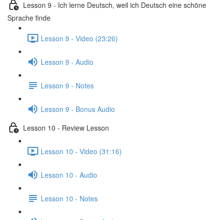
Lesson 9 - Ich lerne Deutsch, weil ich Deutsch eine schöne
Sprache finde
Lesson 9 - Video (23:26)
Lesson 9 - Audio
Lesson 9 - Notes
Lesson 9 - Bonus Audio
Lesson 10 - Review Lesson
Lesson 10 - Video (31:16)
Lesson 10 - Audio
Lesson 10 - Notes