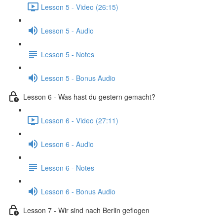
Lesson 5 - Video (26:15)
Lesson 5 - Audio
Lesson 5 - Notes
Lesson 5 - Bonus Audio
Lesson 6 - Was hast du gestern gemacht?
Lesson 6 - Video (27:11)
Lesson 6 - Audio
Lesson 6 - Notes
Lesson 6 - Bonus Audio
Lesson 7 - Wir sind nach Berlin geflogen