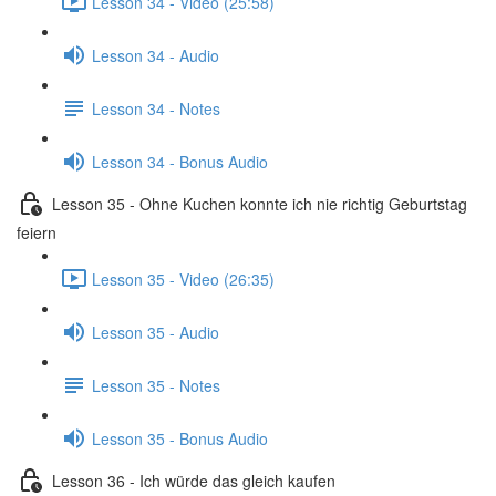
Lesson 34 - Video (25:58)
Lesson 34 - Audio
Lesson 34 - Notes
Lesson 34 - Bonus Audio
Lesson 35 - Ohne Kuchen konnte ich nie richtig Geburtstag
feiern
Lesson 35 - Video (26:35)
Lesson 35 - Audio
Lesson 35 - Notes
Lesson 35 - Bonus Audio
Lesson 36 - Ich würde das gleich kaufen