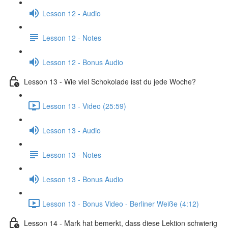
Lesson 12 - Audio
Lesson 12 - Notes
Lesson 12 - Bonus Audio
Lesson 13 - Wie viel Schokolade isst du jede Woche?
Lesson 13 - Video (25:59)
Lesson 13 - Audio
Lesson 13 - Notes
Lesson 13 - Bonus Audio
Lesson 13 - Bonus Video - Berliner Weiße (4:12)
Lesson 14 - Mark hat bemerkt, dass diese Lektion schwierig