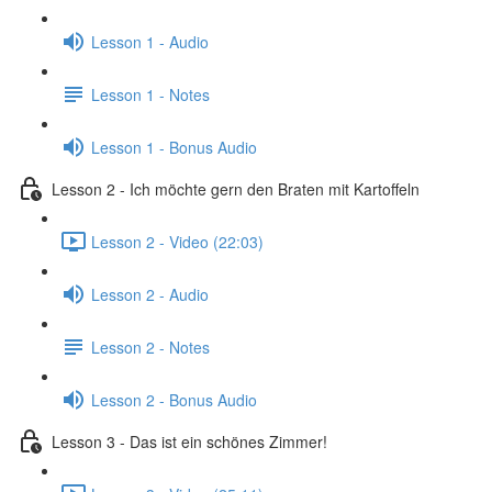
Lesson 1 - Audio
Lesson 1 - Notes
Lesson 1 - Bonus Audio
Lesson 2 - Ich möchte gern den Braten mit Kartoffeln
Lesson 2 - Video (22:03)
Lesson 2 - Audio
Lesson 2 - Notes
Lesson 2 - Bonus Audio
Lesson 3 - Das ist ein schönes Zimmer!