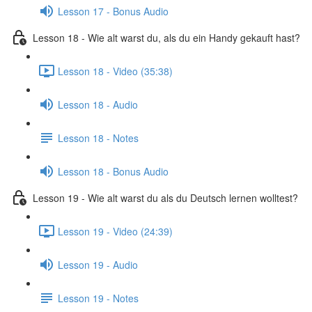
Lesson 17 - Bonus Audio
Lesson 18 - Wie alt warst du, als du ein Handy gekauft hast?
Lesson 18 - Video (35:38)
Lesson 18 - Audio
Lesson 18 - Notes
Lesson 18 - Bonus Audio
Lesson 19 - Wie alt warst du als du Deutsch lernen wolltest?
Lesson 19 - Video (24:39)
Lesson 19 - Audio
Lesson 19 - Notes