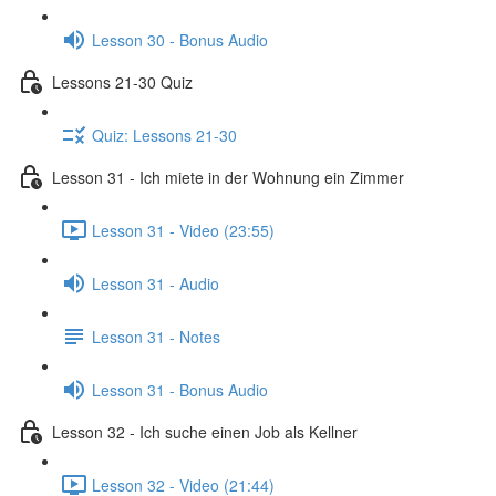
Lesson 30 - Bonus Audio
Lessons 21-30 Quiz
Quiz: Lessons 21-30
Lesson 31 - Ich miete in der Wohnung ein Zimmer
Lesson 31 - Video (23:55)
Lesson 31 - Audio
Lesson 31 - Notes
Lesson 31 - Bonus Audio
Lesson 32 - Ich suche einen Job als Kellner
Lesson 32 - Video (21:44)