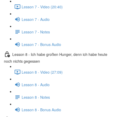
Lesson 7 - Video (20:40)
Lesson 7 - Audio
Lesson 7 - Notes
Lesson 7 - Bonus Audio
Lesson 8 - Ich habe großen Hunger, denn ich habe heute
noch nichts gegessen
Lesson 8 - Video (27:09)
Lesson 8 - Audio
Lesson 8 - Notes
Lesson 8 - Bonus Audio