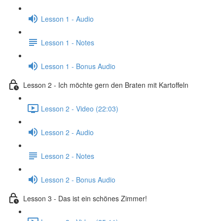
Lesson 1 - Audio
Lesson 1 - Notes
Lesson 1 - Bonus Audio
Lesson 2 - Ich möchte gern den Braten mit Kartoffeln
Lesson 2 - Video (22:03)
Lesson 2 - Audio
Lesson 2 - Notes
Lesson 2 - Bonus Audio
Lesson 3 - Das ist ein schönes Zimmer!