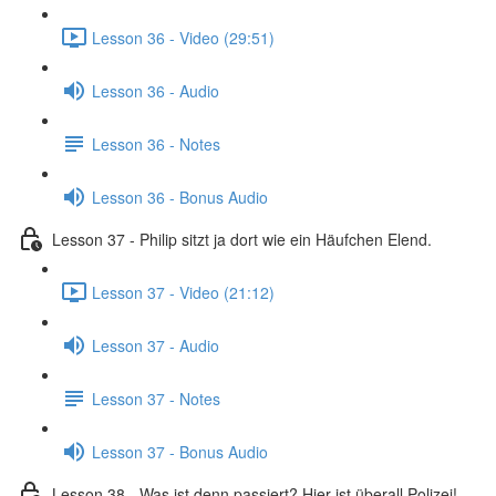
Lesson 36 - Video (29:51)
Lesson 36 - Audio
Lesson 36 - Notes
Lesson 36 - Bonus Audio
Lesson 37 - Philip sitzt ja dort wie ein Häufchen Elend.
Lesson 37 - Video (21:12)
Lesson 37 - Audio
Lesson 37 - Notes
Lesson 37 - Bonus Audio
Lesson 38 - Was ist denn passiert? Hier ist überall Polizei!