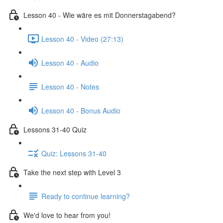
Lesson 40 - Wie wäre es mit Donnerstagabend?
Lesson 40 - Video (27:13)
Lesson 40 - Audio
Lesson 40 - Notes
Lesson 40 - Bonus Audio
Lessons 31-40 Quiz
Quiz: Lessons 31-40
Take the next step with Level 3
Ready to continue learning?
We'd love to hear from you!