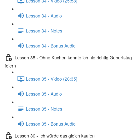
Lesson 34 - Video (25:58)
Lesson 34 - Audio
Lesson 34 - Notes
Lesson 34 - Bonus Audio
Lesson 35 - Ohne Kuchen konnte ich nie richtig Geburtstag
feiern
Lesson 35 - Video (26:35)
Lesson 35 - Audio
Lesson 35 - Notes
Lesson 35 - Bonus Audio
Lesson 36 - Ich würde das gleich kaufen